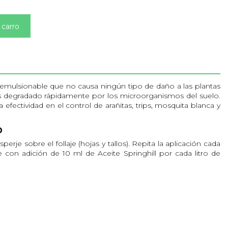
 carro
do emulsionable que no causa ningún tipo de daño a las plantas
s degradado rápidamente por los microorganismos del suelo.
fectividad en el control de arañitas, trips, mosquita blanca y
O
sperje sobre el follaje (hojas y tallos). Repita la aplicación cada
e con adición de 10 ml de Aceite Springhill por cada litro de