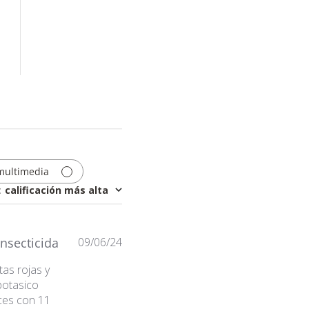
No reviews
multimedia
:
calificación más alta
Fecha
nsecticida
09/06/24
de
as rojas y
publicación
potasico
ces con 11