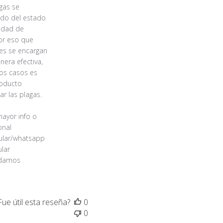
as se 
do del estado 
idad de 
or eso que 
es se encargan 
era efectiva, 
os casos es 
oducto 
r las plagas.

yor info o 
nal 
ular/whatsapp 
ar 
damos 
Fue útil esta reseña?
0
0