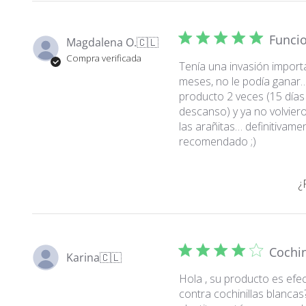
Funci
Magdalena O.
🇨🇱
Compra verificada
Tenía una invasión impor
meses, no le podía ganar
producto 2 veces (15 días
descanso) y ya no volviero
las arañitas… definitivame
recomendado ;)
¿
Cochin
Karina
🇨🇱
Hola , su producto es efec
contra cochinillas blancas?