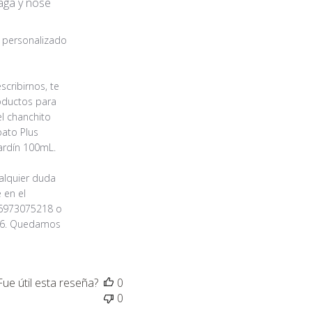
laga y nose
o personalizado
cribirnos, te 
ductos para 
l chanchito 
ato Plus 
ardín 100mL.

alquier duda 
en el 
6973075218 o 
26. Quedamos 
Fue útil esta reseña?
0
0