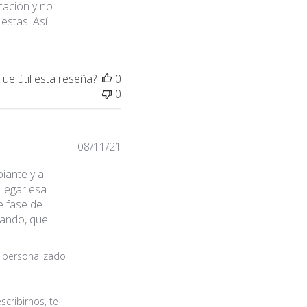
cación y no
estas. Así
Fue útil esta reseña?
0
0
Fecha
08/11/21
de
piante y a
publicación
llegar esa
e fase de
zando, que
o personalizado
cribirnos, te 