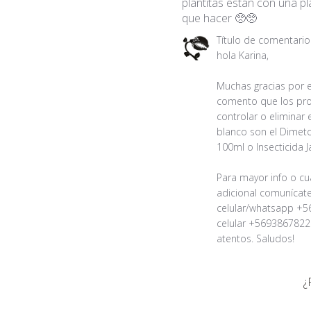
plantitas están con una p
que hacer 🥺🥺
Comentarios
Título de comentari
del
hola Karina,

propietario
de
Muchas gracias por es
la
comento que los pro
tienda
controlar o eliminar e
sobre
blanco son el Dimeto
la
100ml o Insecticida J
revisión
realizada
Para mayor info o cu
por
adicional comunícate 
Título
celular/whatsapp +5
de
celular +569386782
comentario
atentos. Saludos!
personalizado
sobre
¿
Tue
Jun