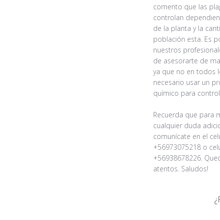
la
comento que las plag
tienda
controlan dependien
sobre
de la planta y la cant
la
población esta. Es p
revisión
nuestros profesional
realizada
de asesorarte de man
por
ya que no en todos l
Título
necesario usar un pr
de
químico para controla
comentario
personalizado
Recuerda que para ma
sobre
cualquier duda adicio
Tue
comunícate en el cel
Nov
+56973075218 o celul
09
+56938678226. Que
2021
atentos. Saludos!
¿