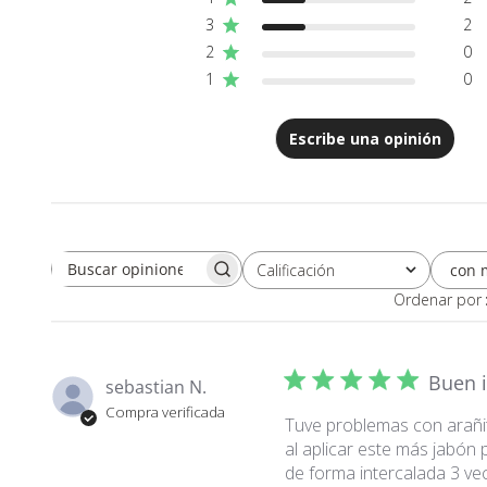
3
2
2
0
1
0
Escribe una opinión
con 
Calificación
Buscar opiniones
Todas las clasificaciones
Ordenar por
Buen i
sebastian N.
Compra verificada
Tuve problemas con arañit
al aplicar este más jabón 
de forma intercalada 3 ve