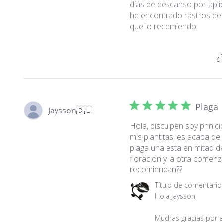
días de descanso por apli
he encontrado rastros de 
que lo recomiendo.
¿
Plaga
Jaysson
🇨🇱
Hola, disculpen soy prinici
mis plantitas les acaba de 
plaga una esta en mitad d
floracion y la otra comen
recomiendan??
Comentarios
Título de comentari
del
Hola Jaysson,

propietario
de
Muchas gracias por es