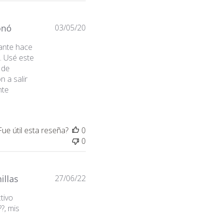
Fecha
onó
03/05/20
de
tante hace
publicación
… Usé este
 de
n a salir
nte
Fue útil esta reseña?
0
0
Fecha
illas
27/06/22
de
tivo
publicación
?, mis