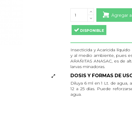
Agregar a
DISPONIBLE
Insecticida y Acaricida líqui
y al medio ambiente, pues e
ARAÑITAS ANASAC, es de alta e
larvas minadoras.
DOSIS Y FORMAS DE US
Diluya 6 ml en 1 Lt. de agua, a
12 a 25 días. Puede reforzars
agua.