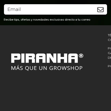
Recibe tips, ofertas y novedades exclusivas directo a tu correo
T
C
P
G
D
P