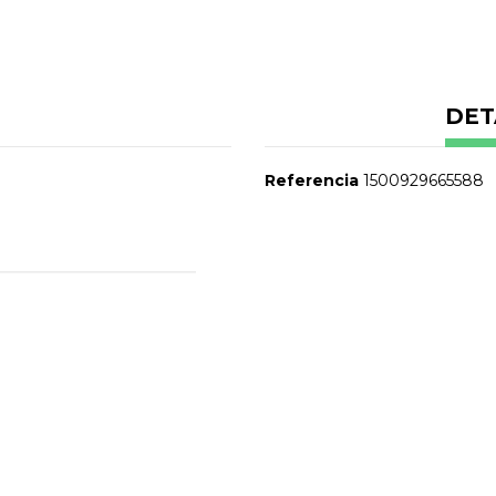
DET
Referencia
1500929665588
No reviews