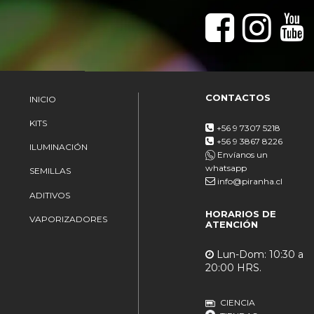
CONTACTOS
INICIO
KITS
+56 9 7307 5218
+56 9 3867 8226
ILUMINACIÓN
Envíanos un
whatsapp
SEMILLAS
info@piranha.cl
ADITIVOS
HORARIOS DE
VAPORIZADORES
ATENCIÓN
Lun-Dom: 10:30 a
20:00 HRS.
CIENCIA