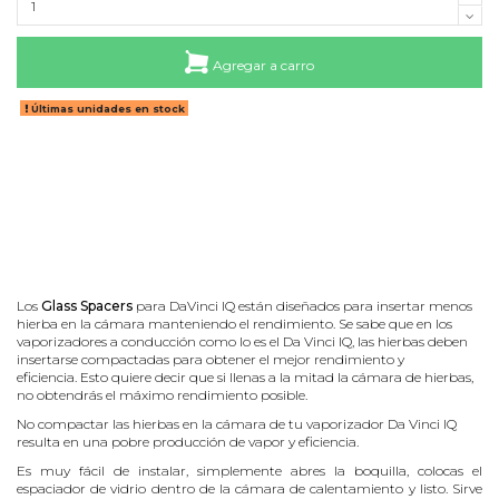
Agregar a carro
Últimas unidades en stock
Los
Glass Spacers
para DaVinci IQ están diseñados para insertar menos
hierba en la cámara manteniendo el rendimiento. Se sabe que en los
vaporizadores a conducción como lo es el Da Vinci IQ, las hierbas deben
insertarse compactadas para obtener el mejor rendimiento y
eficiencia.
Esto quiere decir que si llenas a la mitad la cámara de hierbas,
no obtendrás el máximo rendimiento posible.
No compactar las hierbas en la cámara de tu vaporizador Da Vinci IQ
resulta en una pobre producción de vapor y eficiencia.
Es muy fácil de instalar, simplemente abres la boquilla, colocas el
espaciador de vidrio dentro de la cámara de calentamiento y listo. Sirve