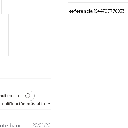
Referencia
1544797776933
No reviews
multimedia
r
:
calificación más alta
Fecha
ente banco
20/01/23