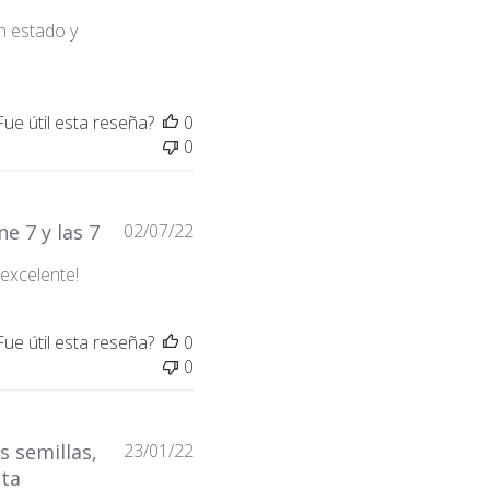
de
n estado y
publicación
Fue útil esta reseña?
0
0
Fecha
e 7 y las 7
02/07/22
de
 excelente!
publicación
Fue útil esta reseña?
0
0
Fecha
 semillas,
23/01/22
de
cta