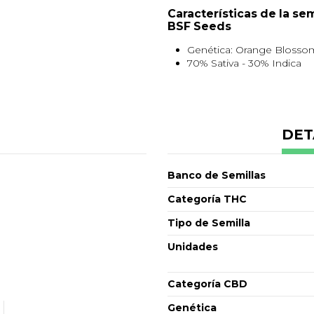
Características de la s
BSF Seeds
Genética: Orange Blosso
70% Sativa - 30% Indica
Floración interior: 75 - 80 
Producción interior: 400 
Producción exterior: 50 - 
THC: Alto
Efecto: Felicidad, energiz
DET
Sabor: Mandarina, cítrico, f
Pack de 2 - 4 - 7 o 12 semilla
Banco de Semillas
Categoría THC
Tipo de Semilla
Unidades
Categoría CBD
Genética