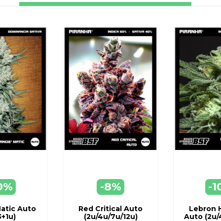
0%
-8%
-1
EGAR
AGREGAR
AGR
ARRO
A CARRO
A C
atic Auto
Red Critical Auto
Lebron 
3+1u)
(2u/4u/7u/12u)
Auto (2u/