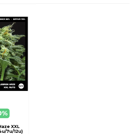
0%
EGAR
ARRO
Haze XXL
4u/7u/12u)