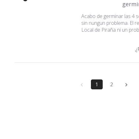
germi
Acabo de germinar las 4 se
sin nungun problema. El re
Local de Piraña ni un pro
¿
1
2