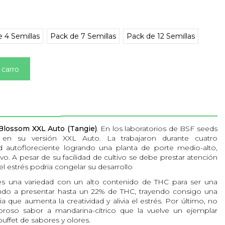
 4 Semillas
Pack de 7 Semillas
Pack de 12 Semillas
 carro
Blossom XXL Auto (Tangie)
. En los laboratorios de BSF seeds
la en su versión XXL Auto. La trabajaron durante cuatro
d autofloreciente logrando una planta de porte medio-alto,
vo. A pesar de su facilidad de cultivo se debe prestar atención
 el estrés podria congelar su desarrollo
s una variedad con un alto contenido de THC para ser una
gando a presentar hasta un 22% de THC, trayendo consigo una
ia que aumenta la creatividad y alivia el estrés. Por último, no
oso sabor a mandarina-cítrico que la vuelve un ejemplar
buffet de sabores y olores.