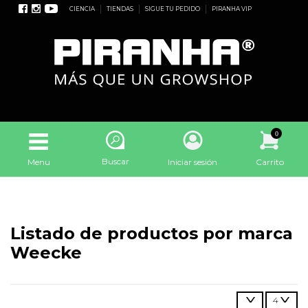
CIENCIA
TIENDAS
SIGUE TU PEDIDO
PIRANHA VIP
0
Buscar
Menu
Iniciar sesión
Carrito
Listado de productos por marca
Weecke
4